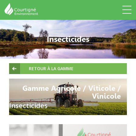
Insecticides
RETOUR À LA GAMME
Gamme Agricole / Viticole /
Vinicole
Insecticides