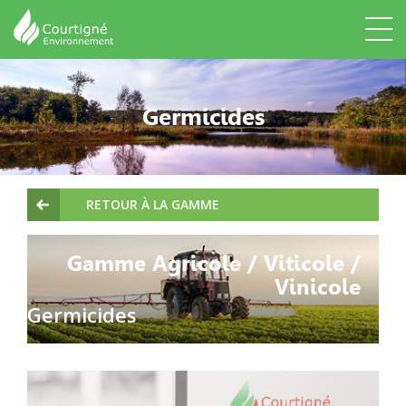
Germicides
RETOUR À LA GAMME
Gamme Agricole / Viticole /
Vinicole
Germicides